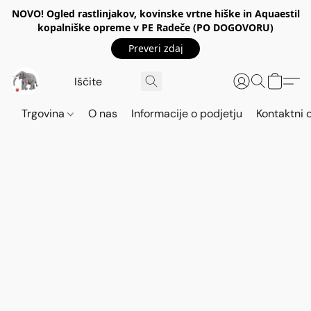
NOVO! Ogled rastlinjakov, kovinske vrtne hiške in Aquaestil
kopalniške opreme v PE Radeče (PO DOGOVORU)
Preveri zdaj
Trgovina
O nas
Informacije o podjetju
Kontaktni 