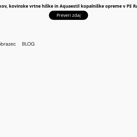
kov, kovinske vrtne hiške in Aquaestil kopalniške opreme v P
Preveri zdaj
obrazec
BLOG