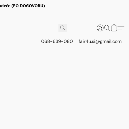
E Radeče (PO DOGOVORU)
068-639-080
fair4u.si@gmail.com