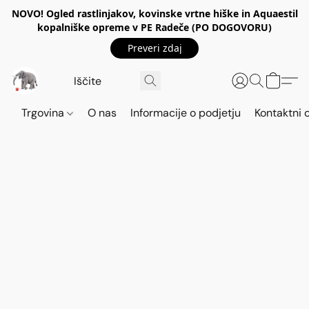
NOVO! Ogled rastlinjakov, kovinske vrtne hiške in Aquaestil
kopalniške opreme v PE Radeče (PO DOGOVORU)
Preveri zdaj
Trgovina
O nas
Informacije o podjetju
Kontaktni 