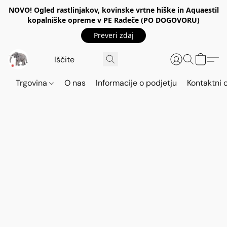
NOVO! Ogled rastlinjakov, kovinske vrtne hiške in Aquaestil
kopalniške opreme v PE Radeče (PO DOGOVORU)
Preveri zdaj
Trgovina
O nas
Informacije o podjetju
Kontaktni 