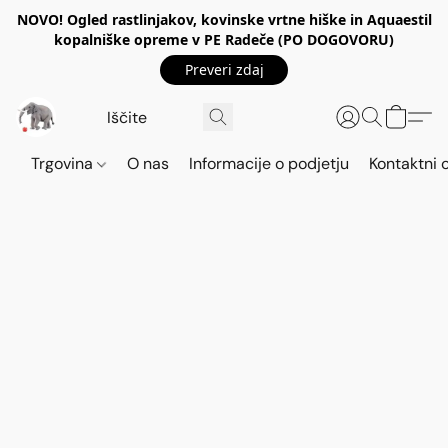
NOVO! Ogled rastlinjakov, kovinske vrtne hiške in Aquaestil
kopalniške opreme v PE Radeče (PO DOGOVORU)
Preveri zdaj
Trgovina
O nas
Informacije o podjetju
Kontaktni 