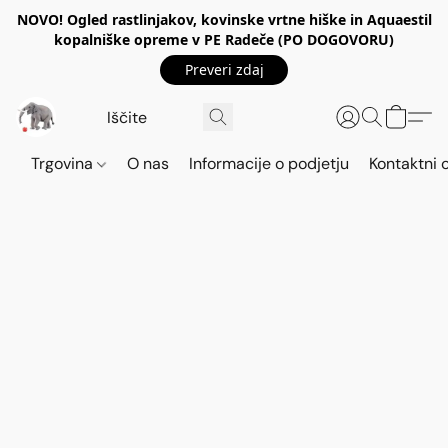
NOVO! Ogled rastlinjakov, kovinske vrtne hiške in Aquaestil
kopalniške opreme v PE Radeče (PO DOGOVORU)
Preveri zdaj
Trgovina
O nas
Informacije o podjetju
Kontaktni 