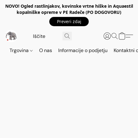
NOVO! Ogled rastlinjakov, kovinske vrtne hiške in Aquaestil
kopalniške opreme v PE Radeče (PO DOGOVORU)
Preveri zdaj
Trgovina
O nas
Informacije o podjetju
Kontaktni 