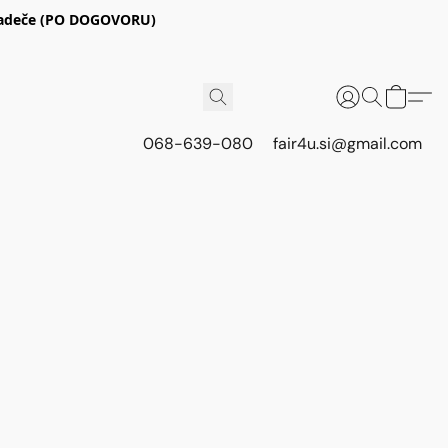
E Radeče (PO DOGOVORU)
068-639-080
fair4u.si@gmail.com