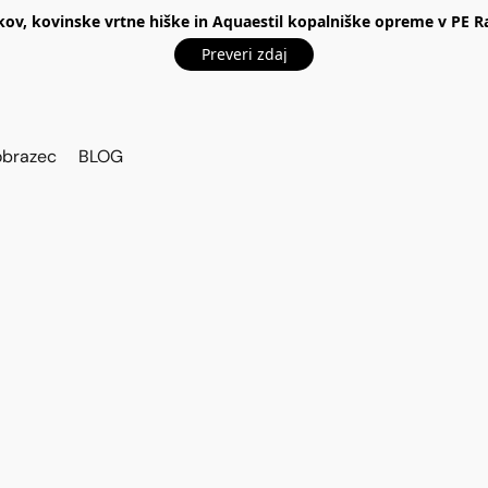
kov, kovinske vrtne hiške in Aquaestil kopalniške opreme v P
Preveri zdaj
obrazec
BLOG