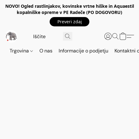
NOVO! Ogled rastlinjakov, kovinske vrtne hiške in Aquaestil
kopalniške opreme v PE Radeče (PO DOGOVORU)
Preveri zdaj
Trgovina
O nas
Informacije o podjetju
Kontaktni 