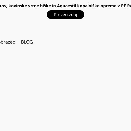
kov, kovinske vrtne hiške in Aquaestil kopalniške opreme v P
Preveri zdaj
obrazec
BLOG