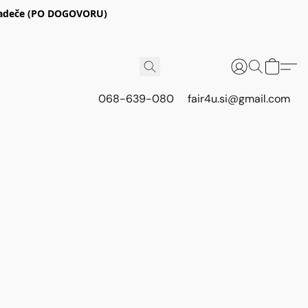
E Radeče (PO DOGOVORU)
068-639-080
fair4u.si@gmail.com